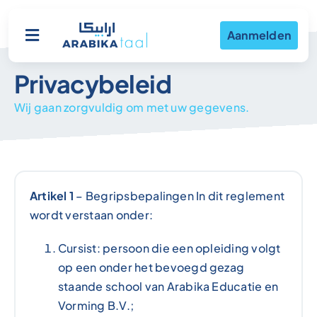
Ga
naar
Aanmelden
Toggle
inhoud
Navigation
Privacybeleid
Aanbod
Wij gaan zorgvuldig om met uw gegevens.
Werkwijze
Over ons
Artikel 1
– Begripsbepalingen In dit reglement
wordt verstaan onder:
Contact
Cursist: persoon die een opleiding volgt
op een onder het bevoegd gezag
staande school van Arabika Educatie en
Vorming B.V.;