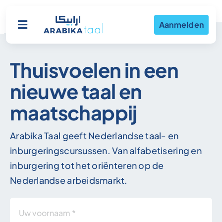
Ga
naar
Aanmelden
Toggle
inhoud
Navigation
Thuisvoelen
in een
Aanbod
nieuwe taal en
Werkwijze
maatschappij
Over ons
Arabika Taal geeft Nederlandse taal- en
inburgeringscursussen. Van alfabetisering en
inburgering tot het oriënteren op de
Contact
Nederlandse arbeidsmarkt.