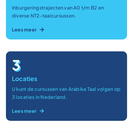
Inburgeringstrajecten van A0 t/m B2 en
diverse NT2-taalcursussen.
Lees meer
3
Locaties
U kunt de cursussen van Arabika Taal volgen op
3 locaties in Nederland.
Lees meer